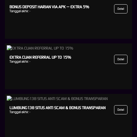
BONUS DEPOSIT HARIAN VIA APK — EXTRA 5%
Detail
Tanggal akhir:
-
EXTRA CUAN REFERRAL UP TO 15%
Detail
Tanggal akhir:
-
LUMBUNG138 SITUS ANTI SCAM & BONUS TRANSPARAN
Detail
Tanggal akhir:
-