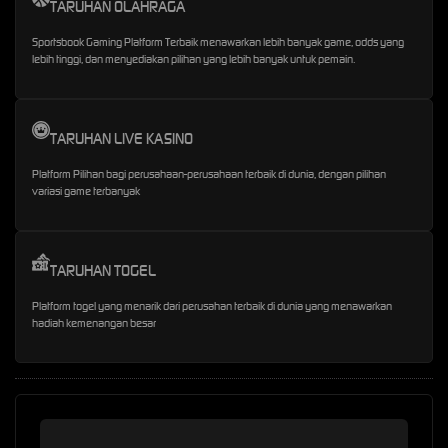
TARUHAN OLAHRAGA
Sportsbook Gaming Platform Terbaik menawarkan lebih banyak game, odds yang
lebih tinggi, dan menyediakan pilihan yang lebih banyak untuk pemain.
TARUHAN LIVE KASINO
Platform Pilihan bagi perusahaan-perusahaan terbaik di dunia, dengan pilihan
variasi game terbanyak
TARUHAN TOGEL
Platform togel yang menarik dari perusahan terbaik di dunia yang menawarkan
hadiah kemenangan besar