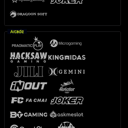
Arcade