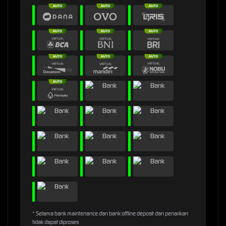
* Selama bank maintenance dan bank offline deposit dan penarikan
tidak dapat diproses