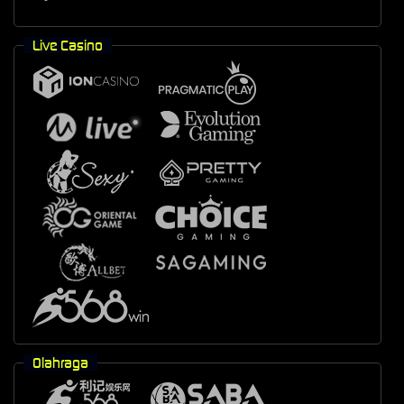
Live Casino
Olahraga