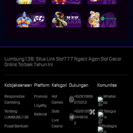
i
i
i
Lumbung138: Situs Link Slot777 Ngacir Agen Slot Gacor
Online Terbaik Tahun Ini
Kebijaksanaan
Platform
Kategori
Dukungan
Komunitas
Responsible
Promosi
Hot
+6287889
Whatsa
Gambling
Games
015012
pp
Loyalty
Tentang
Slots
+628128
Telegra
Referral
LUMBUNG138
044819
m
Live
2
Pusat Bantuan
Casino
Instagra
m