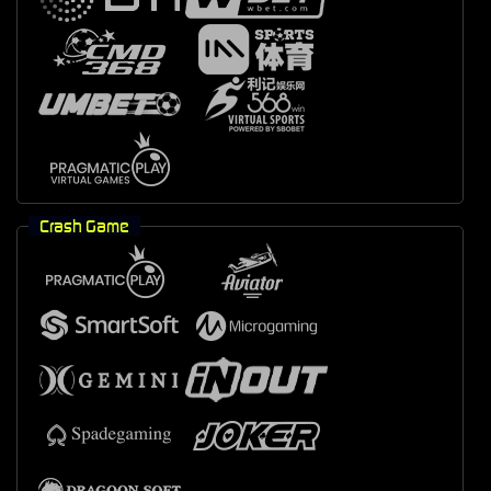
Crash Game