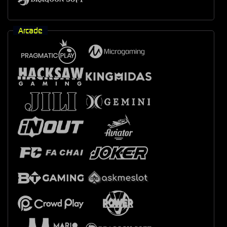
Arcade