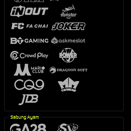
Sabung Ayam